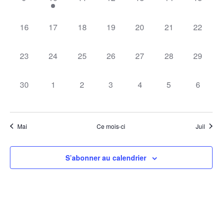
évènement,
évènement,
évènement,
évènement,
évènement,
évènement,
évèneme
0
0
0
0
0
0
0
16
17
18
19
20
21
22
évènement,
évènement,
évènement,
évènement,
évènement,
évènement,
évèneme
0
0
0
0
0
0
0
23
24
25
26
27
28
29
évènement,
évènement,
évènement,
évènement,
évènement,
évènement,
évèneme
0
0
0
0
0
0
0
30
1
2
3
4
5
6
évènement,
évènement,
évènement,
évènement,
évènement,
évènement,
évènem
Mai
Ce mois-ci
Juil
S’abonner au calendrier