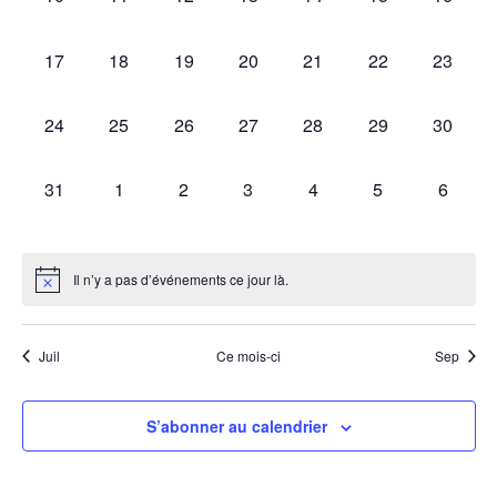
évènement,
évènement,
évènement,
évènement,
évènement,
évènement,
évèneme
0
0
0
0
0
0
0
17
18
19
20
21
22
23
évènement,
évènement,
évènement,
évènement,
évènement,
évènement,
évèneme
0
0
0
0
0
0
0
24
25
26
27
28
29
30
évènement,
évènement,
évènement,
évènement,
évènement,
évènement,
évèneme
0
0
0
0
0
0
0
31
1
2
3
4
5
6
évènement,
évènement,
évènement,
évènement,
évènement,
évènement,
évènem
Il n’y a pas d’événements ce jour là.
Juil
Ce mois-ci
Sep
S’abonner au calendrier