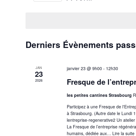
navigation
Évènements
Sélectionnez
par
une
de
mot-
date.
clé.
vues
Derniers Évènements pas
Évènements
JAN
janvier 23 @ 9h00
-
12h30
23
Fresque de l’entrep
2026
les petites cantines Strasbourg
R
Participez à une Fresque de l'Entre
à Strasbourg. (Autre date le Lundi 1
lentreprise-regenerative2 Un atelie
La Fresque de l’entreprise régénérat
humains, dédiée aux…
Lire la suite