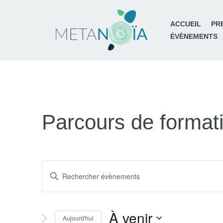
ACCUEIL
PR
Aller
ÉVÈNEMENTS
au
contenu
Parcours de format
Recherche
Saisir
mot-
et
clé.
À venir
Rechercher
Aujourd'hui