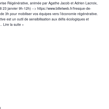
prise Régénérative, animée par Agathe Jacob et Adrien Lacroix,
i 23 janvier 9h-12h) --> https://www.billetweb.fr/fresque-de-
r de 3h pour mobiliser vos équipes vers l’économie régénérative.
ive est un outil de sensibilisation aux défis écologiques et
t…
Lire la suite »
0