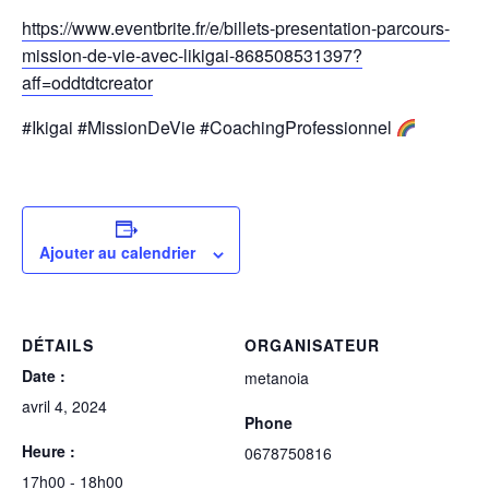
https://www.eventbrite.fr/e/billets-presentation-parcours-
mission-de-vie-avec-likigai-868508531397?
aff=oddtdtcreator
#Ikigai #MissionDeVie #CoachingProfessionnel
Ajouter au calendrier
DÉTAILS
ORGANISATEUR
Date :
metanoia
avril 4, 2024
Phone
Heure :
0678750816
17h00 - 18h00