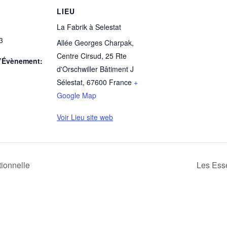
LIEU
La Fabrik à Selestat
3
Allée Georges Charpak,
Centre Cirsud, 25 Rte
d’Évènement:
d'Orschwiller Bâtiment J
Sélestat
,
67600
France
+
Google Map
Voir Lieu site web
tionnelle
Les Esse